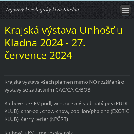
Zájmový kynologický klub Kladno
Krajská výstava Unhošť u
Kladna 2024 - 27.
července 2024
Krajská výstava všech plemen mimo NO rozšířená o
výstavy se zadáváním CAC/CAJC/BOB
Klubové bez KV pudl, vícebarevný kudrnatý pes (PUDL
KLUB), shar-pei, chow-chow, papillon/phalene (EXOTIC
KLUB), černý terier (KPČRT)
Klubové s KV – maltézský psík