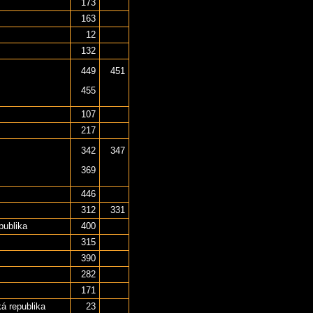
173
163
12
132
449
451
455
107
217
342
347
369
446
312
331
publika
400
315
390
282
171
á republika
23