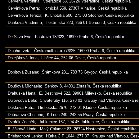
Červená Veronika; Všeradice 33, 26726 Všeradice, Česká republika
Červinková Petra; Hornická 559, 27307 Vinařice, Česká republika
Červinková Tereza; K. Lhotáka 506, 273 03 Stochov, Česká republika
Daňková Vladimíra; Hostímská 220, 266 01 Beroun 3, Česká republika
De Silva Eva; Fastrova 13/323, 16900 Praha 6, Česká republika
Dlouhá Iveta; Českomalínská 776/25, 16000 Praha 6, Česká republika
Dolejšková Jana; Libřice 44, 252 06 Davle, Česká republika
Dopitová Zuzana; Šrámkova 231, 783 73 Grygov, Česká republika
Doušová Michaela; Senkov 8, 44001 Zbrašín, Česká republika
Drahuská Hana; E. Destinové 522, 39901 Milevsko, Česká republika
Dulovcová Běla; Chvatěruby 116, 278 01 Kralupy nad Vltavou, Česká re
Dušková Petra; Hřebečská 2676, 272 01 Kladno, Česká republika
Dutnarová Christine; K Lesu 249, 242 55 Psáry, Česká republika
Dvořák Zdeněk; Jabkenice 167, 294 45 Jabkenice, Česká republika
Eliášková Linda; Malý Chlumec 83, 26724 Hostomice, Česká republika
Erlebachová Lenka; Hůrka Č.P 1044, 277 07 Kralupy nad Vltavou, Česk