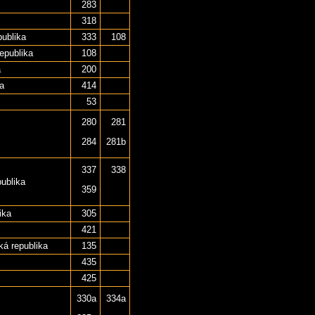
283
318
ublika
333
108
epublika
108
a
200
a
414
53
280
281
284
281b
337
338
ublika
359
ika
305
421
á republika
135
435
425
330a
334a