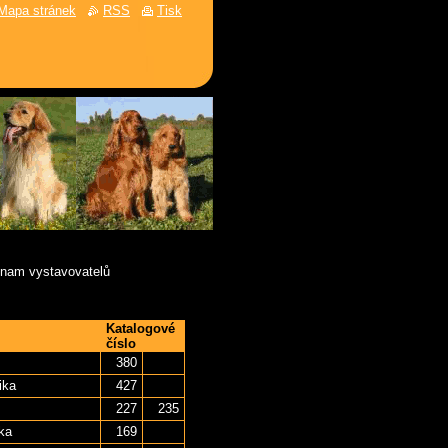
Mapa stránek
RSS
Tisk
nam vystavovatelů
Katalogové
číslo
380
ika
427
227
235
ka
169