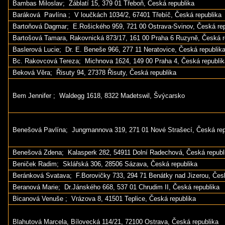
Bambas Miloslav; Záblatí 15, 379 01 Třeboň, Česká republika
Baráková Pavlína ; V loučkách 1034/2, 67401 Třebíč, Česká republika
Bartoňová Dagmar; E.Rošického 959, 721 00 Ostrava-Svinov, Česká rep
Bartošová Tamara, Rakovnická 873/17, 161 00 Praha 6 Ruzyně, Česká r
Baslerová Lucie; Dr. E. Beneše 966, 277 11 Neratovice, Česká republik
Bc. Rakovcová Tereza; Michnova 1624, 149 00 Praha 4, Česká republik
Beková Věra; Řisuty 94, 27378 Řisuty, Česká republika
Bem Jennifer ; Waldegg 1618, 8322 Madetswil, Švýcarsko
Benešová Pavlína; Jungmannova 319, 271 01 Nové Strašecí, Česká rep
Benešová Zdena; Kalasperk 282, 54911 Dolní Radechová, Česká republ
Beniček Radim; Sklářská 306, 28506 Sázava, Česká republika
Beránková Svatava; F.Borovičky 733, 294 71 Benátky nad Jizerou, Česk
Beranová Marie; Dr.Jánského 668, 537 01 Chrudim II, Česká republika
Bicanová Venuše ; Vrázova 8, 41501 Teplice, Česká republika
Blahutová Marcela, Bílovecká 114/21, 72100 Ostrava, Česká republika