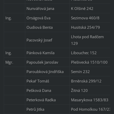
Nunvářová Jana
K Olšině 242
Ing.
Orságová Eva
Sezimova 460/8
Oudiová Benta
Husitská 254/79
Lhota pod Radčem
Pacovský Josef
129
Ing.
Pánková Kamila
Libouchec 152
Mgr.
Papoušek Jaroslav
Plešivecká 1510/100
Paroubková Jindřiška
Semín 232
Pekař Tomáš
Brněnská 299/12
Pešková Dana
Žitná 120
Peterková Radka
Masarykova 1583/83
Petrů Jitka
Pod Homolkou 167/23