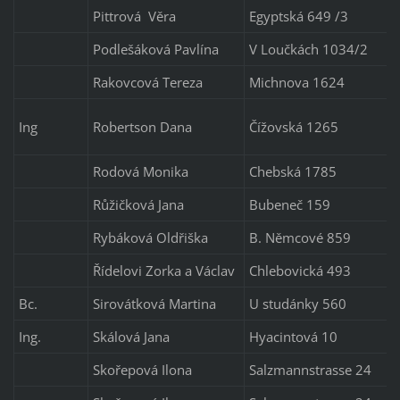
Pittrová Věra
Egyptská 649 /3
Podlešáková Pavlína
V Loučkách 1034/2
Rakovcová Tereza
Michnova 1624
Ing
Robertson Dana
Čížovská 1265
Rodová Monika
Chebská 1785
Růžičková Jana
Bubeneč 159
Rybáková Oldřiška
B. Němcové 859
Řídelovi Zorka a Václav
Chlebovická 493
Bc.
Sirovátková Martina
U studánky 560
Ing.
Skálová Jana
Hyacintová 10
Skořepová Ilona
Salzmannstrasse 24