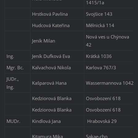
1415/1a
Hrstková Pavlína
Svojšice 143
Hudcová Kateřina
Mělnická 114
Nová ves u Chýnova
Jeník Milan
42
Ing.
Jeník Dufková Eva
Krátká 1036
Mgr. Bc.
Kalvachová Nikola
Karlova 767/3
JUDr.,
Kašparová Hana
Wassermannova 1042
Ing.
Kedziorová Blanka
Osvobození 618
Kedziorová Blanka
Osvobození 618
MUDr.
Kindlová Jana
Hrabovská 29
Kitamura Mika
Sakae-cho