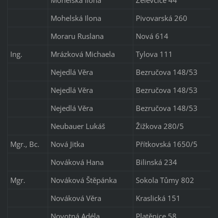
Mohelská Ilona
Pivovarská 260
Moraru Ruslana
Nová 614
Ing.
Mrázková Michaela
Tylova 111
Nejedlá Věra
Bezručova 148/53
Nejedlá Věra
Bezručova 148/53
Nejedlá Věra
Bezručova 148/53
Neubauer Lukáš
Žižkova 280/5
Mgr., Bc.
Nová Jitka
Přítkovská 1650/5
Nováková Hana
Bilinská 234
Mgr.
Nováková Štěpánka
Sokola Tůmy 802
Nováková Věra
Kraslická 151
Novotná Adéla
Platěnice 58