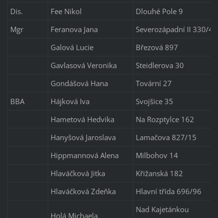
Dis.
Fee Nikol
Dlouhé Pole 9
Mgr
Feranova Jana
Severozápadní II 330/4
Galová Lucie
Březová 897
Gavlasová Veronika
Steidlerova 30
Gondášová Hana
Tovární 27
BBA
Hájková Iva
Svojšice 35
Hametová Hedvika
Na Rozptylce 162
Hanyšová Jaroslava
Lamačova 827/15
Hippmannová Alena
Milbohov 14
Hlaváčková Jitka
Křižanská 182
Hlaváčková Zdeňka
Hlavní třída 696/96
Nad Kajetánkou
Holá Michaela