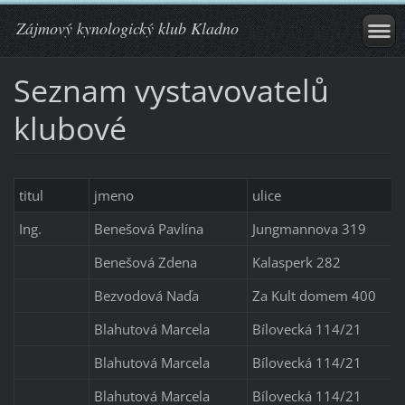
Zájmový kynologický klub Kladno
Seznam vystavovatelů
klubové
titul
jmeno
ulice
Ing.
Benešová Pavlína
Jungmannova 319
Benešová Zdena
Kalasperk 282
Bezvodová Naďa
Za Kult domem 400
Blahutová Marcela
Bílovecká 114/21
Blahutová Marcela
Bílovecká 114/21
Blahutová Marcela
Bílovecká 114/21