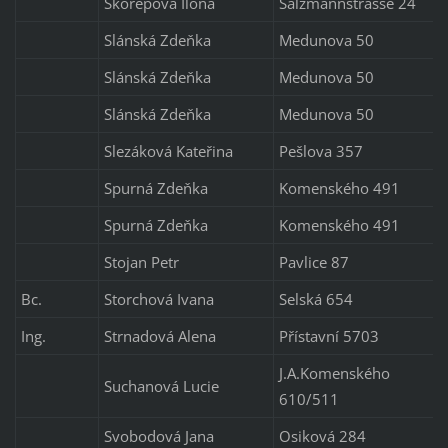
Skořepová Ilona
Salzmannstrasse 24
Slánská Zdeňka
Medunova 50
Slánská Zdeňka
Medunova 50
Slánská Zdeňka
Medunova 50
Slezáková Kateřina
Pešlova 357
Spurná Zdeňka
Komenského 491
Spurná Zdeňka
Komenského 491
Stojan Petr
Pavlice 87
Bc.
Storchová Ivana
Selská 654
Ing.
Strnadová Alena
Přístavní 5703
J.A.Komenského
Suchanová Lucie
610/511
Svobodová Jana
Osiková 284