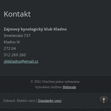
Kontakt
Zájmový kynologický klub Kladno
Smečenská 737
Kladno IV
272 04
312 269 260
zkkkladn
o@email.
cz
© 2011 Všechna práva vyhrazena.
Vytvořeno službou
Webnode
Zobrazit:
Mobilní verzi
|
Standardní verzi