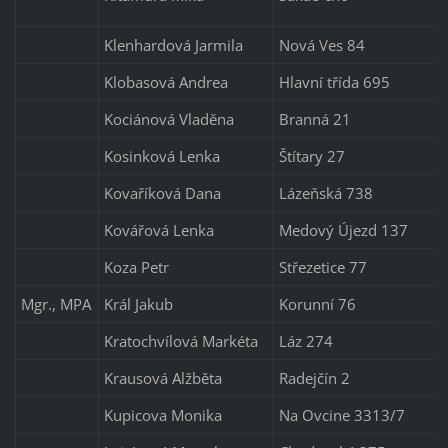
Klenhardová Jarmila
Nová Ves 84
Klobasová Andrea
Hlavní třída 695
Kociánová Vladěna
Branná 21
Kosinková Lenka
Štítary 27
Kovaříková Dana
Lázeňská 738
Kovářová Lenka
Medový Újezd 137
Koza Petr
Střezetice 77
Mgr., MPA
Král Jakub
Korunní 76
Kratochvílová Markéta
Láz 274
Krausová Alžběta
Radejčín 2
Kupicova Monika
Na Ovcine 3313/7