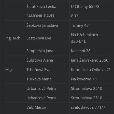
Šafaříková Lenka
U Cihelny 659/8
ŠAMONIL PAVEL
č.93
Šebková Jaroslava
Tuřany 47
Na Hřebenkách
Ing. arch.
Šestáková Eva
3204/1b
Šimperská Jana
Kostelní 28
Šubrtová Alena
Jana Želivského 2350
Mgr.
Trhoňová Eva
Kunratice u Cvikova 25
Turková Marie
Na kovárně 10
Urbancová Petra
Strouhalova 2610
Urbancová Petra
Strouhalova 2610
Valc Martin
svatoslavova 771/7