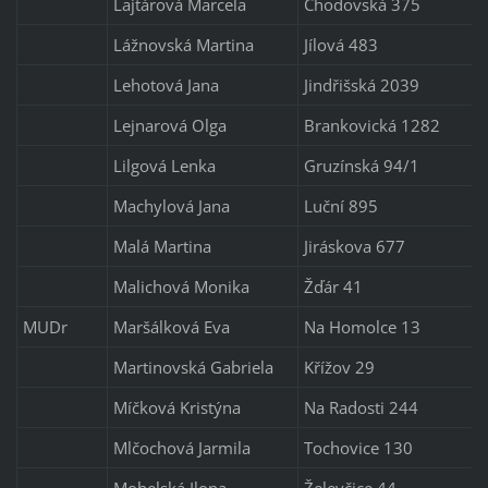
Lajtárová Marcela
Chodovská 375
Lážnovská Martina
Jílová 483
Lehotová Jana
Jindřišská 2039
Lejnarová Olga
Brankovická 1282
Lilgová Lenka
Gruzínská 94/1
Machylová Jana
Luční 895
Malá Martina
Jiráskova 677
Malichová Monika
Žďár 41
MUDr
Maršálková Eva
Na Homolce 13
Martinovská Gabriela
Křížov 29
Míčková Kristýna
Na Radosti 244
Mlčochová Jarmila
Tochovice 130
Mohelská Ilona
Želevčice 44