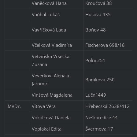
Vaněčková Hana
Kroučová 38
Vaňhal Lukáš
Husova 435
Vavříčková Lada
Boňov 48
Včelková Vladimíra
Fischerova 698/18
Větvinská Vršecká
Polni 251
Zuzana
Veverkovi Alena a
Barákova 250
Jaromír
Vinšová Magdalena
Luční 449
MVDr.
Vítová Věra
Hřebečská 2638/412
Vokálková Daniela
Neškaredice 44
Voplakal Edita
Švermova 17