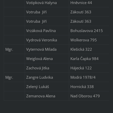
Votipková Halyna
Hněvnice 44
Votruba Jiří
Zákoutí 363
Votruba Jiří
Zákoutí 363
Vrzáková Pavlína
Bohuslavova 2415
Vydrová Veronika
Wolkerova 795
Mgr.
Vyternová Milada
Klešická 322
Weiglová Alena
Karla Čapka 984
Zachová Jitka
Hájecká 122
Mgr.
Zangre Ludvika
Modrá 1978/4
Zelený Lukáš
Hornická 338
Zemanova Alena
Nad Oborou 479