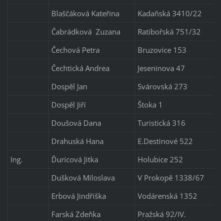
Blaščáková Kateřina
Kadaňská 3410/22
Čabrádková Zuzana
Ratibořská 751/32
Čechová Petra
Bruzovice 153
Čechtická Andrea
Jeseninova 47
Dospěl Jan
Svárovská 273
Dospěl Jiří
Štoka 1
Doušová Dana
Turistická 316
Drahuská Hana
E.Destinové 522
Ing.
Ďuricová Jitka
Holubice 252
Dušková Miloslava
V Prokopě 1338/67
Erbová Jindřiška
Vodárenská 1352
Farská Zdeňka
Pražská 92/IV.