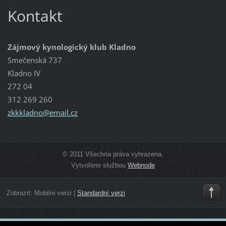
Kontakt
Zájmový kynologický klub Kladno
Smečenská 737
Kladno IV
272 04
312 269 260
zkkkladn
o@email.
cz
© 2011 Všechna práva vyhrazena.
Vytvořeno službou
Webnode
Zobrazit:
Mobilní verzi
|
Standardní verzi